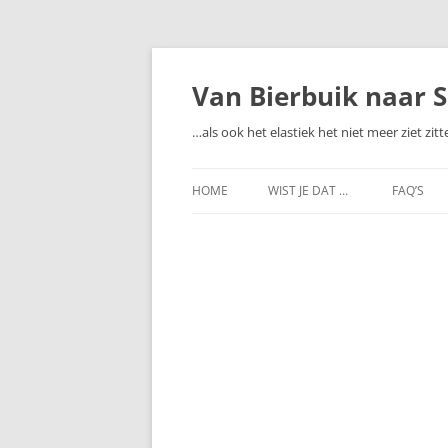
Ga
naar
de
Van Bierbuik naar S
inhoud
…als ook het elastiek het niet meer ziet zit
HOME
WIST JE DAT …
FAQ’S