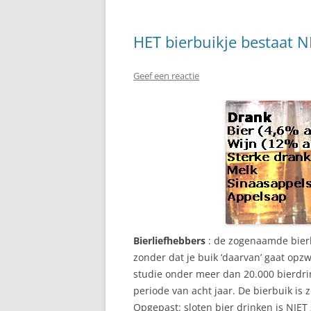
HET bierbuikje bestaat NI
Geef een reactie
Bierliefhebbers
: de zogenaamde bierbu
zonder dat je buik ‘daarvan’ gaat opz
studie onder meer dan 20.000 bierdr
periode van acht jaar. De bierbuik is 
Opgepast: sloten bier drinken is NIET