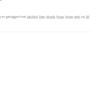
e
en getagged met
alcohol
,
bier
,
drank
,
hoax
,
hype
,
wijn
op
26