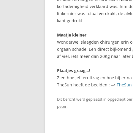
kortademigheid verklaard was.
Inmidd
linkernier was totaal verdrukt, de alvl
kant gedrukt.
Maatje kleiner
Wonderwel slaagden chirurgen erin o
orgaan schade. Een direct bijkomend 
af viel, iets meer dan 20Kg naar later 
Plaatjes graag…!
Zien hoe Jeff eruitzag en hoe hij er na
TheSun heeft de beelden : –>
TheSun a
Dit bericht werd geplaatst in
opgediept ber
peter
.