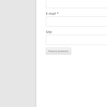
E-mail
*
Site