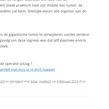
els bleek praktisch heel zijn middel een tumor, de
eesklier zat klem, feitelijke waren alle organen aan de
m de gigantische tumor te verwijderen zonder verdere
gevolg van deze ingreep was dat Jeff daarmee enorm
bleek.
 de operatie uitzag ?
rtikel met pics-or-it-din’t-happen
icht
en getagged met
bizar
,
medisch
op
4 februari 2013
door