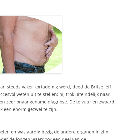
n steeds vaker kortademig werd, deed de Britse Jeff
cesvol weten uit te stellen; hij trok uiteindelijk naar
 en zeer onaangename diagnose. De te vuur en zwaard
k een enorm gezwel te zijn.
roeien en was aardig bezig de andere organen in zijn
nder de longen waardoor een deel van de