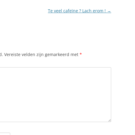
Te veel cafeïne ? Lach erom !
→
d.
Vereiste velden zijn gemarkeerd met
*