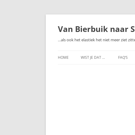
Ga
naar
de
Van Bierbuik naar S
inhoud
…als ook het elastiek het niet meer ziet zit
HOME
WIST JE DAT …
FAQ’S